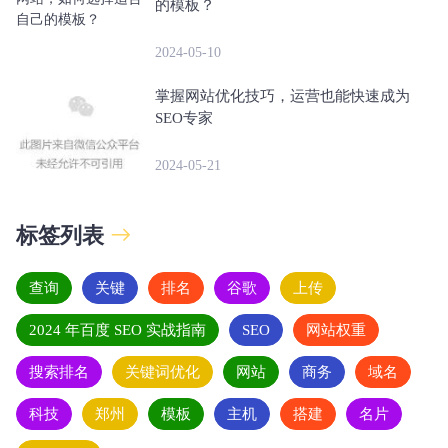
的模板？
2024-05-10
掌握网站优化技巧，运营也能快速成为
SEO专家
2024-05-21
标签列表
查询
关键
排名
谷歌
上传
2024 年百度 SEO 实战指南
SEO
网站权重
搜索排名
关键词优化
网站
商务
域名
科技
郑州
模板
主机
搭建
名片