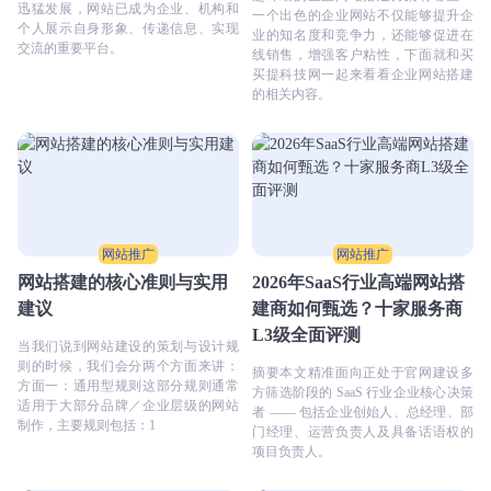
迅猛发展，网站已成为企业、机构和
一个出色的企业网站不仅能够提升企
个人展示自身形象、传递信息、实现
业的知名度和竞争力，还能够促进在
交流的重要平台。
线销售，增强客户粘性，下面就和买
买提科技网一起来看看企业网站搭建
的相关内容。
网站推广
网站推广
网站搭建的核心准则与实用
2026年SaaS行业高端网站搭
建议
建商如何甄选？十家服务商
L3级全面评测
当我们说到网站建设的策划与设计规
则的时候，我们会分两个方面来讲：
摘要本文精准面向正处于官网建设多
方面一：通用型规则这部分规则通常
方筛选阶段的 SaaS 行业企业核心决策
适用于大部分品牌／企业层级的网站
者 —— 包括企业创始人、总经理、部
制作，主要规则包括：1
门经理、运营负责人及具备话语权的
项目负责人。