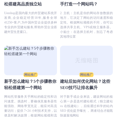
松搭建高品质独立站
手打造一个网站吗？
Ueeshop是国内最大的外贸建站系统开
2. 主机：主机是你的网站存放数据的
发商,企业稳定经营18年,服务全球
地方，它决定了网站的访问速度和稳
41250+客户,为中国外贸企业提供多种
定性。根据网站规模的不同，你可以
专业的外贸建站服务,帮助外贸企业搭
选择共享主机、VPS或独立服务器。
建外贸生意窗口。
小贴士：在选择主机时，别忘了考虑
其地理位置
网站推广
网站推广
新手怎么建站？5个步骤教你
建站后如何优化网站？这些
轻松搭建第一个网站
SEO技巧让排名飙升
网站托管服务关乎网站的稳定性和访
对于新手或企业来说，建设网站的核
问速度。挑选时，要确保其服务器性
心第一步是选对建站模式（独立建站
能强劲、网络带宽充足，能应对高流
vs 在线建站），后续通过科学的站内
量访问；提供 7×24 小时技术支持，以
SEO 优化提升曝光 ， 两者结合才能既
便及时解决故障；根据网站规模和流
快速落地网站