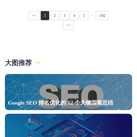
<<
1
2
3
4
5
···
1/62
>>
大图推荐
Google SEO 排名优化的 12 个关键因素总结