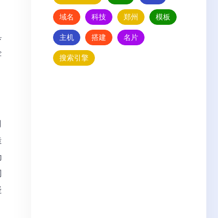
域名
科技
郑州
模板
具
主机
搭建
名片
企
搜索引擎
司
造
为
网
疑