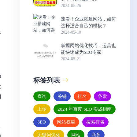
2024-05-26
，
速看！企业搭建网站，如何
。
选择适合自己的模板？
足
2024-05-10
掌握网站优化技巧，运营也
能快速成为SEO专家
2024-05-21
商
标签列表
设
查询
关键
排名
谷歌
网
上传
2024 年百度 SEO 实战指南
SEO
网站权重
搜索排名
关键词优化
网站
商务