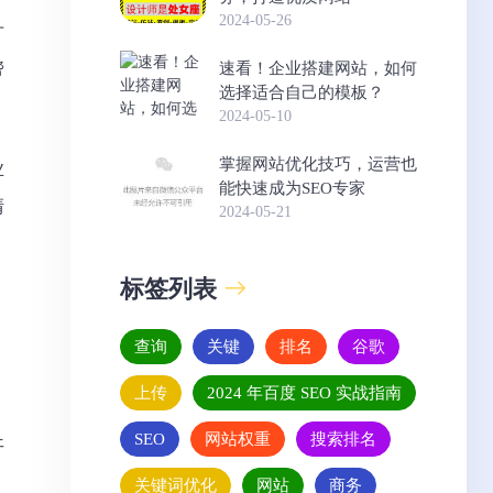
2024-05-26
方
速看！企业搭建网站，如何
帮
选择适合自己的模板？
2024-05-10
掌握网站优化技巧，运营也
业
能快速成为SEO专家
清
2024-05-21
标签列表
查询
关键
排名
谷歌
上传
2024 年百度 SEO 实战指南
。
SEO
网站权重
搜索排名
开
关键词优化
网站
商务