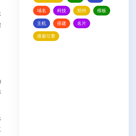
域名
科技
郑州
模板
不
主机
搭建
名片
建
搜索引擎
动
达
体
复