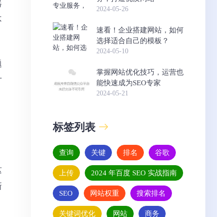
器
2024-05-26
不
速看！企业搭建网站，如何
选择适合自己的模板？
2024-05-10
题
掌握网站优化技巧，运营也
才
能快速成为SEO专家
2024-05-21
标签列表
查询
关键
排名
谷歌
这
上传
2024 年百度 SEO 实战指南
新
SEO
网站权重
搜索排名
关键词优化
网站
商务